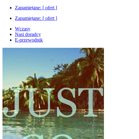
Zapamiętane: [
ofert
]
Zapamiętane: [
ofert
]
Wczasy
Nasi doradcy
E-przewodnik