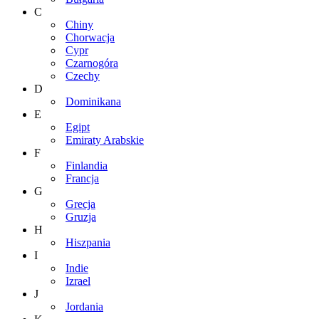
C
Chiny
Chorwacja
Cypr
Czarnogóra
Czechy
D
Dominikana
E
Egipt
Emiraty Arabskie
F
Finlandia
Francja
G
Grecja
Gruzja
H
Hiszpania
I
Indie
Izrael
J
Jordania