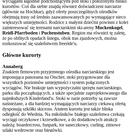
wyciągami łagodnie podchodzącymi pod stoki i położonymi blisko
kurortów. Coś dla siebie znajdą również doświadczeni narciarze
(głównie na Hochkar), gdyż oferty poszczególnych ośrodków
obejmują trasy od średnio zaawansowanych po wymagające nieco
większych umiejętności. Rodzice z małymi dziećmi powinni z kolei
zainteresować się terenami narciarskimi ski-areny
Muckenkogel
,
Reidl-Pfarrboden
i
Puchenstuben
. Region ma również tę zaletę,
że po obfitych opadach śniegu, obok tras zjazdowych, można
rozkoszować się szaleństwem freeride'u.
Główne kurorty
Annaberg
Znakiem firmowym przyjemnego ośrodka narciarskiego jest
imponująca panorama na Otscher, stoki przygotowane dla
wszystkich poziomów umiejętności i system połączonych
wyciągów. Nie brakuje tam wypożyczalni sprzętu narciarskiego,
parku dla początkujących, a także specjalnie zaprojektowanego dla
najmłodszych Kinderland'u. Stoki w razie potrzeby są zawsze
naśnieżane, a dla bardziej wymagających narciarzy ciekawą ofertą
dysponują szkółki skicross. Atutem kurortu jest także bliska
odległość do Wiednia. Na miłośników białego szaleństwa czekają
wyciągi orczykowe i krzesełkowe, a do dodatkowych atrakcji
należą: boardercross, funpark, tor saneczkowy, curling, zimowe
szlaki wędrowne oraz biegówki.