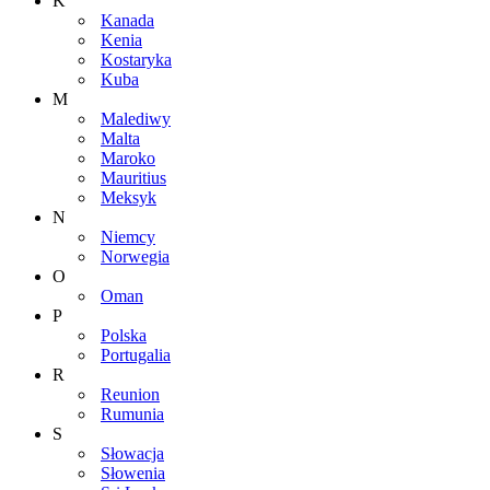
K
Kanada
Kenia
Kostaryka
Kuba
M
Malediwy
Malta
Maroko
Mauritius
Meksyk
N
Niemcy
Norwegia
O
Oman
P
Polska
Portugalia
R
Reunion
Rumunia
S
Słowacja
Słowenia