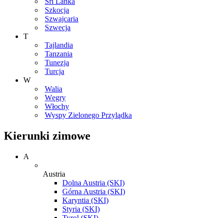
Sri Lanka
Szkocja
Szwajcaria
Szwecja
T
Tajlandia
Tanzania
Tunezja
Turcja
W
Walia
Węgry
Włochy
Wyspy Zielonego Przylądka
Kierunki zimowe
A
Austria
Dolna Austria (SKI)
Górna Austria (SKI)
Karyntia (SKI)
Styria (SKI)
Tyrol (SKI)