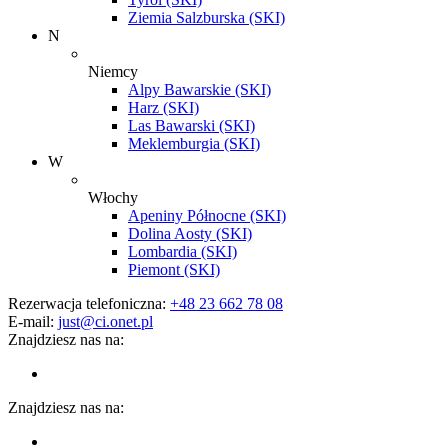
Ziemia Salzburska (SKI)
N
Niemcy
Alpy Bawarskie (SKI)
Harz (SKI)
Las Bawarski (SKI)
Meklemburgia (SKI)
W
Włochy
Apeniny Północne (SKI)
Dolina Aosty (SKI)
Lombardia (SKI)
Piemont (SKI)
Rezerwacja telefoniczna:
+48 23 662 78 08
E-mail:
just@ci.onet.pl
Znajdziesz nas na:
Znajdziesz nas na: