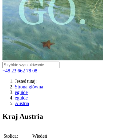
+48 23 662 78 08
Jesteś tutaj:
Strona główna
eguide
eguide
Austria
Kraj
Austria
Stolica:
Wiedeń