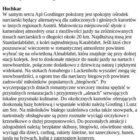
Hochkar
W samym sercu Apl Gostlinger położony jest spokojny ośrodek
narciarski będący alternatywą dla zatłoczonych i głośnych kurortów
w innych regionach Austrii. Malownicza miejscowość słynie z
kameralnej atmosfery oraz z możliwości jazdy na zróżnicowanych
trasach narciarskich o długości około 20 km. Najdłuższą trasą jest
Standardabfahrt, z kolei najtrudniejszą Karabfahrt. Jeśli ktoś chce
poszusować wieczorem w romantycznej atmosferze powinien
wybrać się na oświetloną Almabfahrt, która znajduje się przy dolnej
stacji kolejek. Jest to doskonałe miejsce do nauki jazdy na nartach i
snowboardzie, połączone dodatkowo z dziewiczą naturą i pięknymi
widokami. Na stokach Annabergu i Lackenhofu wyszaleć mogą się
snowboardziści, a ogrom tras dla narciarzy biegowych powinien
zadowolić miłośników popularnych „biegówek”. Po
wyczerpujących dniach romantyczne wieczory można spędzić w
przytulnych restauracjach i przyjemnych „almach” serwujących
lokalne przysmaki kulinarne. Do okolicznych kurortów oferujących
doskonałą bazę hotelową i wspaniałe widoki należą Gostling i Lunz
am See. Na miłośników białego szaleństwa czeka także snowpark, a
nartostrady obsługiwane są przez rozmaite wyciągi orczykowe i
krzesełkowe o dużej przepustowości. Do pozostałych atrakcji i
udogodnień należą: bezpłatne skibusy, biegówki, oświetlone stoki,
wyciągi dla dzieci, curling, rakiety śnieżne, tor saneczkowy, basen,
jazda na łyżwach, kulig z zaprzęgiem konnym.