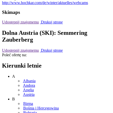
http://www.hochkar.com/de/winter/aktuelles/webcams
Skimaps
Udostępnij znajomemu
Drukuj stronę
Dolna Austria (SKI): Semmering
Zauberberg
Udostępnij znajomemu
Drukuj stronę
Poleć ofertę na:
Kierunki letnie
A
Albania
Andora
Anglia
Austria
B
Birma
Bośnia i Hercegowina
Bułgaria