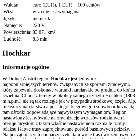
Waluta:
euro (EUR), 1 EUR = 100 centów
Wiza:
wiza nie jest wymagana
Język:
niemiecki
Napięcie:
220 V
Powierzchnia:
83 871 km²
Ludność:
8,3 mln
Hochkar
Informacje ogólne
W Dolnej Austrii region
Hochkar
jest jednym z
najpopularniejszych terenów związanych ze sportami zimowymi,
który zapewnia doskonałe warunki narciarskie od grudnia do końca
kwietnia. Chociaż tereny w okolicy samego szczytu Hochkar (1808
m n.p.m.) nie są tak rozległe jak w przypadku środkowej części Alp,
miłośnicy narciarstwa alpejskiego, biegowego i snowboardu znajdą
tam ośrodki odpowiadające najwyższym wymaganiom. Region
nastawiony jest głównie na organizację wczasów rodzinnych i
oferuje turystom z takim właśnie nastawieniem rozmaite formy
relaksu i łatwe trasy zaprojektowane pośród baśniowych pejzaży.
Na początkujących narciarzy czeka tam wiele tras ćwiczeniowych z