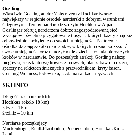
Gostling
Właściwie Gostling an der Ybbs razem z Hochkar tworzy
największy w regionie ośrodek narciarski z dobrymi warunkami
śniegowymi. Tereny narciarskie szczytu Hochkar w Alpach
Gostlinger oferują narciarzom dobrze zagospodarowaną sieć
wyciągów i świetnie przygotowane trasy, na których każdy znajdzie
odpowiednie nachylenie do swoich umiejętności. Na terenie
ośrodka działają szkółki narciarskie, w których można podszkolić
swoje umiejętności oraz nauczyć małe dzieci stawiania pierwszych
kroków w narciarstwie. Do pozostałych atrakcji Gostling należą:
biegówki, ścieżki do wędrówek zimowych, plac zabaw dla dzieci,
spacery na rakietach śnieżnych z przewodnikiem, kryty basen,
Gostling Wellness, lodowisko, jazda na sankach i łyżwach.
SKI INFO
Długość tras narciarskich
Hochkar
(około 18 km)
łatwe – 4 km
średnie – 10 km
Narciarze początkujący
Muckenkogel, Reidl-Pfarrboden, Puchenstuben, Hochkar-Kids-
Land.